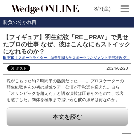
8/7(金)
勝負の分かれ目
【フィギュア】羽生結弦「RE＿PRAY」で見せ
たプロの仕事 なぜ、彼はこんなにもストイック
になれるのか？
田中充
（ スポーツライター、尚美学園大学スポーツマネジメント学部准教授）
2024/02/20
魂がこもった約２時間半の熱演だった――。プロスケーターの
羽生結弦さんの初の単独ツアー公演が千秋楽を迎えた。自ら
「オリンピックを超えた」と語る演技は圧巻そのもので、観客
を魅了した。肉体を極限まで追い込む彼の源泉は何なのか。
本文を読む