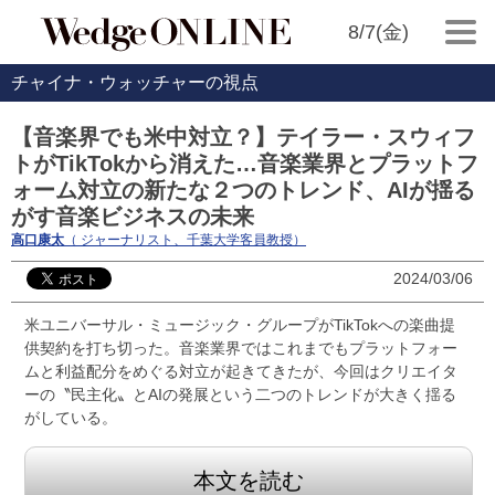
8/7(金)
チャイナ・ウォッチャーの視点
【音楽界でも米中対立？】テイラー・スウィフ
トがTikTokから消えた…音楽業界とプラットフ
ォーム対立の新たな２つのトレンド、AIが揺る
がす音楽ビジネスの未来
高口康太
（ ジャーナリスト、千葉大学客員教授）
2024/03/06
米ユニバーサル・ミュージック・グループがTikTokへの楽曲提
供契約を打ち切った。音楽業界ではこれまでもプラットフォー
ムと利益配分をめぐる対立が起きてきたが、今回はクリエイタ
ーの〝民主化〟とAIの発展という二つのトレンドが大きく揺る
がしている。
本文を読む