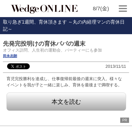
8/7(金)
取り急ぎ1週間、育休頂きます ～丸の内経理マンの育休日
記～
先発完投明けの育休パパの週末
オフィス訪問、人生初の運動会、パーティーにも参加
田永志朗
2013/11/11
育児完投勝利を達成し、仕事復帰前最後の週末に突入。様々な
イベントを我が子と一緒に楽しみ、育休を最後まで満喫する。
本文を読む
PR