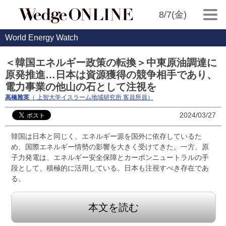
8/7(金)
World Energy Watch
＜韓国エネルギー政策の転換＞中東原油調達に
原発推進…日本は資源獲得の競争相手であり、
電力事業の他山の石として注視を
高橋雅英
（ 上智大学イスラーム地域研究所 客員所員）
2024/03/27
韓国は日本と同じく、エネルギー源を国外に依存しているた
め、国際エネルギー情勢の影響を大きく受けてきた。一方、原
子力発電は、エネルギー安全保障とカーボンニュートラルの手
段として、積極的に活用している。日本も注視すべき存在であ
る。
本文を読む