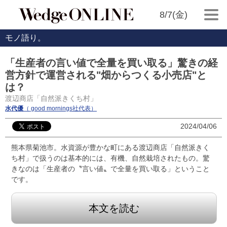
8/7(金)
モノ語り。
「生産者の言い値で全量を買い取る」驚きの経
営方針で運営される"畑からつくる小売店"と
は？
渡辺商店「自然派きくち村」
水代優
（ good mornings社代表）
2024/04/06
熊本県菊池市。水資源が豊かな町にある渡辺商店「自然派きく
ち村」で扱うのは基本的には、有機、自然栽培されたもの。驚
きなのは「生産者の〝言い値〟で全量を買い取る」ということ
です。
本文を読む