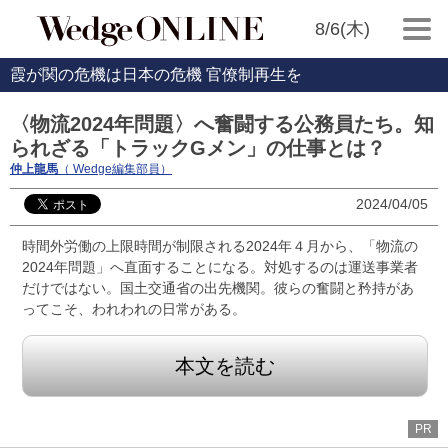
8/6(木)
霞が関の危機は日本の危機 官僚制再生を
〈物流2024年問題〉へ奮闘する公務員たち。知
られざる「トラックGメン」の仕事とは？
仲上龍馬
（ Wedge編集部員）
2024/04/05
時間外労働の上限時間が制限される2024年４月から、「物流の
2024年問題」へ直面することになる。対処するのは運送事業者
だけではない。国土交通省の出先機関。彼らの奮闘と矜持があ
ってこそ、われわれの日常がある。
本文を読む
PR