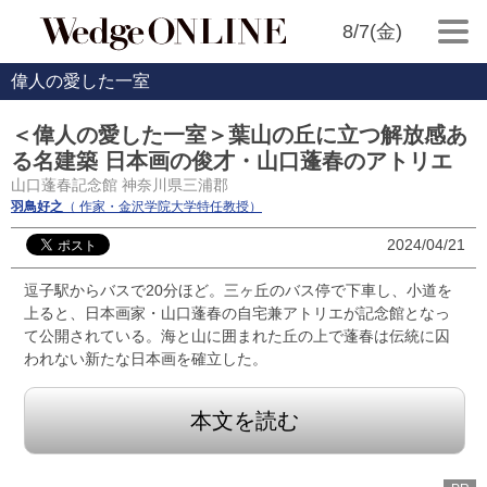
8/7(金)
偉人の愛した一室
＜偉人の愛した一室＞葉山の丘に立つ解放感あ
る名建築 日本画の俊才・山口蓬春のアトリエ
山口蓬春記念館 神奈川県三浦郡
羽鳥好之
（ 作家・金沢学院大学特任教授）
2024/04/21
逗子駅からバスで20分ほど。三ヶ丘のバス停で下車し、小道を
上ると、日本画家・山口蓬春の自宅兼アトリエが記念館となっ
て公開されている。海と山に囲まれた丘の上で蓬春は伝統に囚
われない新たな日本画を確立した。
本文を読む