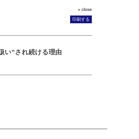
» close
印刷する
扱い”され続ける理由