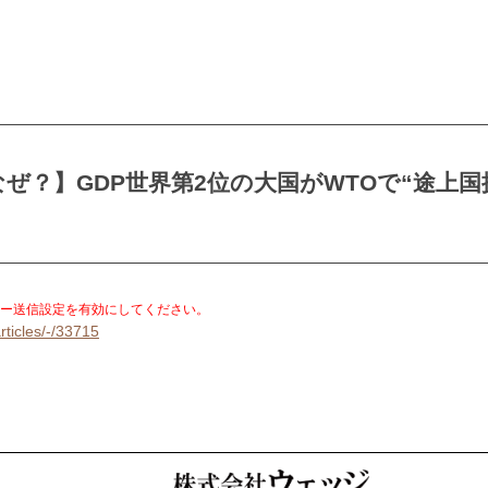
ぜ？】GDP世界第2位の大国がWTOで“途上国
。
ー送信設定を有効にしてください。
rticles/-/33715