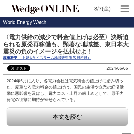
8/7(金)
World Energy Watch
〈電力供給の減少で料金値上げは必至〉決断迫
られる原発再稼働も、顕著な地域差、東日本大
震災の負のイメージを払拭せよ！
高橋雅英
（ 上智大学イスラーム地域研究所 客員所員）
2024/06/06
2024年6月に入り、各電力会社は電気料金の値上げに踏み切っ
た。度重なる電力料金の値上げは、国民の生活や企業の経済活
動に悪影響を及ぼし、電力コスト上昇の歯止めとして、原子力
発電の役割に期待が寄せられている。
本文を読む