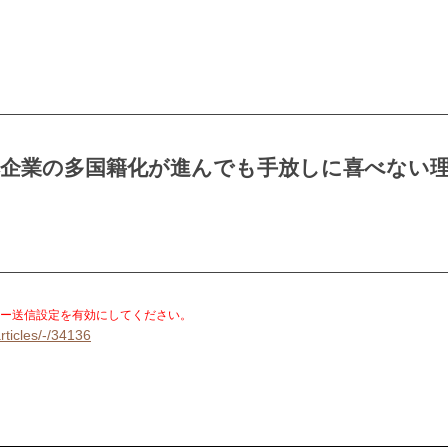
本企業の多国籍化が進んでも手放しに喜べない
。
ー送信設定を有効にしてください。
rticles/-/34136