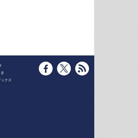
e
とき
ブックス