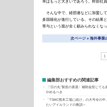
率はもっと大きいであろう。幹部社
そんな中で、経団連などに加盟して
多国籍化が進行している。その結果と
寄与という面が全く顧みられなくな
次ページ » 海外事
1
編集部おすすめの関連記事
〈“日の丸”製造の衰退〉補助金投じて
やめるべき
「TSMC熊本工場に続け」の大号令の中
たいアイルランドの教訓～