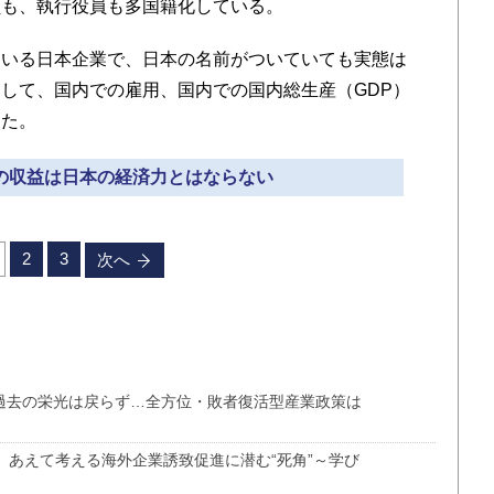
員も、執行役員も多国籍化している。
いる日本企業で、日本の名前がついていても実態は
して、国内での雇用、国内での国内総生産（GDP）
った。
業の収益は日本の経済力とはならない
2
3
次へ
も過去の栄光は戻らず…全方位・敗者復活型産業政策は
、あえて考える海外企業誘致促進に潜む“死角”～学び