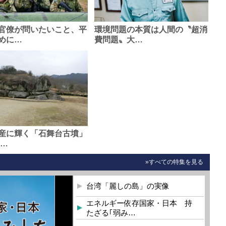
官僚が問いたいこと、平
環境問題の本質は人間の〝超消
めに…
費問題〟大…
産に輝く「石舞台古墳」
0…
»すべての特集を見る
台湾「麗しの島」の実像
エネルギー依存国家・日本 持
たざる｢弱み…