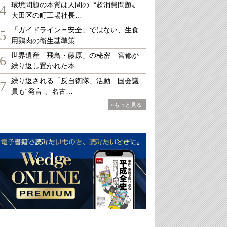
環境問題の本質は人間の〝超消費問題〟
4
大田区の町工場社長…
「ガイドライン＝安全」ではない、生食
5
用鶏肉の衛生基準策…
世界遺産「飛鳥・藤原」の秘密 宮都が
6
繰り返し置かれた本…
繰り返される「反自衛隊」活動…国会議
7
員も“発言”、名古…
»もっと見る