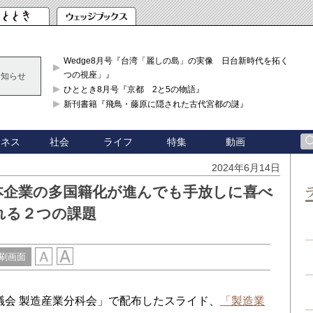
Wedge8月号『台湾「麗しの島」の実像 日台新時代を拓く「3
つの視座」』
お知らせ
ひととき8月号『京都 2と5の物語』
新刊書籍『飛鳥・藤原に隠された古代宮都の謎』
ジネス
社会
ライフ
特集
動画
2024年6月14日
本企業の多国籍化が進んでも手放しに喜べ
れる２つの課題
刷画面
議会 製造産業分科会」で配布したスライド、
「製造業