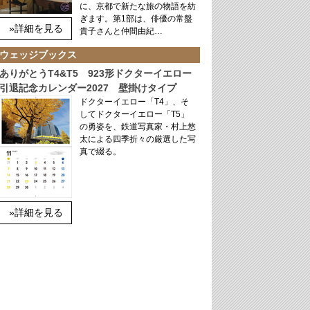
に、京都で新たな旅の物語を紡
ぎます。第1部は、俳優の常盤
»詳細を見る
貴子さんと仲間由紀…
ウェッジブックス
ありがとうT4&T5 923形ドクターイエロー
引退記念カレンダー2027 壁掛けタイプ
ドクターイエロー「T4」、そ
してドクターイエロー「T5」
の勇姿を、鉄道写真家・村上悠
太による四季折々の厳選した写
真で綴る。
»詳細を見る