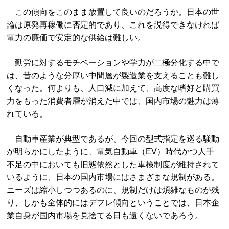
この傾向をこのまま放置して良いのだろうか。日本の世
論は原発再稼働に否定的であり、これを説得できなければ
電力の廉価で安定的な供給は難しい。
勤労に対するモチベーションや学力が二極分化する中で
は、昔のような分厚い中間層が製造業を支えることも難し
くなった。何よりも、人口減に加えて、高度な嗜好と購買
力をもった消費者層が消えた中では、国内市場の魅力は薄
れている。
自動車産業が典型であるが、今回の型式指定を巡る騒動
が明らかにしたように、電気自動車（EV）時代かつ人手
不足の中においても旧態依然とした車検制度が維持されて
いるように、日本の国内市場にはさまざまな規制がある。
ニーズは縮小しつつあるのに、規制だけは煩雑なものが残
り、しかも全体的にはデフレ傾向ということでは、日本企
業自身が国内市場を見捨てる日も遠くないであろう。