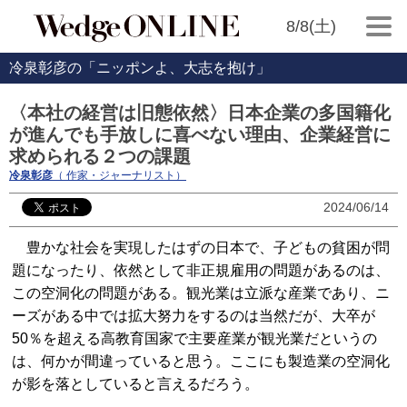
8/8(土)
冷泉彰彦の「ニッポンよ、大志を抱け」
〈本社の経営は旧態依然〉日本企業の多国籍化
が進んでも手放しに喜べない理由、企業経営に
求められる２つの課題
冷泉彰彦
（ 作家・ジャーナリスト）
2024/06/14
豊かな社会を実現したはずの日本で、子どもの貧困が問
題になったり、依然として非正規雇用の問題があるのは、
この空洞化の問題がある。観光業は立派な産業であり、ニ
ーズがある中では拡大努力をするのは当然だが、大卒が
50％を超える高教育国家で主要産業が観光業だというの
は、何かが間違っていると思う。ここにも製造業の空洞化
が影を落としていると言えるだろう。