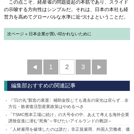
この点こそ、経産省の問題提起の本筋であり、スライド
の示唆する方向性はシンプルだ。それは、日本の本社も経
営力を高めてグローバルな水準に近づけよということだ。
次ページ » 日本企業が買い叩かれないために
前
1
2
3
次
へ
へ
編集部おすすめの関連記事
〈“日の丸”製造の衰退〉補助金投じても過去の栄光は戻らず…全
方位・敗者復活型産業政策はやめるべき
「TSMC熊本工場に続け」の大号令の中、あえて考える海外企業
誘致促進に潜む“死角”～学びたいアイルランドの教訓～
「人材雇用を破壊したのは誰だ」非正規雇用、外国人労働者、価