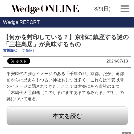
8/9(日)
Wedge REPORT
【何かを封印している？】京都に鎮座する謎の
「三柱鳥居」が意味するもの
古川順弘
（ 文筆家）
2024/07/13
平安時代の雅なイメージのある「千年の都」京都。だが、遷都
前からの歴史をもつ古い神社もじつは多く、これらは平安以降
のイメージに隠されてきた。ここでは太秦にある古社の１つ
「木嶋坐天照御魂（このしまにますあまてるみたま）神社」の
謎について迫る。
本文を読む