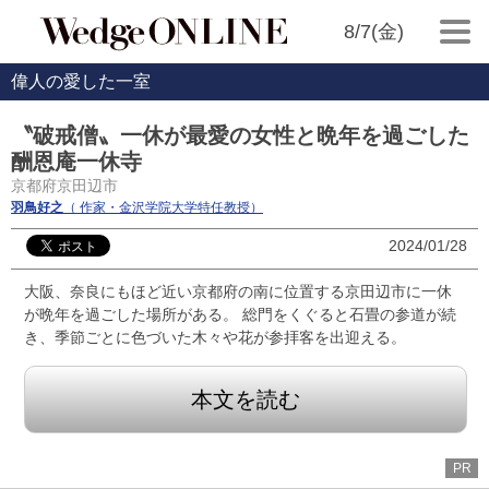
8/7(金)
偉人の愛した一室
〝破戒僧〟一休が最愛の女性と晩年を過ごした
酬恩庵一休寺
京都府京田辺市
羽鳥好之
（ 作家・金沢学院大学特任教授）
2024/01/28
大阪、奈良にもほど近い京都府の南に位置する京田辺市に一休
が晩年を過ごした場所がある。 総門をくぐると石畳の参道が続
き、季節ごとに色づいた木々や花が参拝客を出迎える。
本文を読む
PR