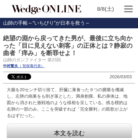
8/8(土)
山師の手帳～“いちびり”が日本を救う～
絶望の淵から戻ってきた男が、最後に立ち向か
った「目に見えない刺客」の正体とは？静寂の
曲者「痒み」を断罪せよ！
山師のガンファイター 第23回
中村繁夫
（ 智探庵代表）
2026/03/03
大腸を20センチ切り捨て、肝臓に巣食った９つの腫瘍を殲滅
し、左肺の病巣をも削ぎ落とした。満身創痍。私の身体は、地
図から消された激戦地のような様相を呈している。残る標的は
右肺の一部のみ。ここを突破すれば「完全勝利」の凱歌が上が
るはずだった。
本文を読む