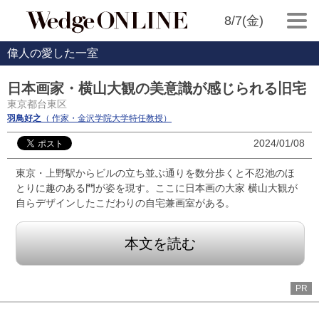
8/7(金)
偉人の愛した一室
日本画家・横山大観の美意識が感じられる旧宅
東京都台東区
羽鳥好之
（ 作家・金沢学院大学特任教授）
2024/01/08
東京・上野駅からビルの立ち並ぶ通りを数分歩くと不忍池のほ
とりに趣のある門が姿を現す。ここに日本画の大家 横山大観が
自らデザインしたこだわりの自宅兼画室がある。
本文を読む
PR