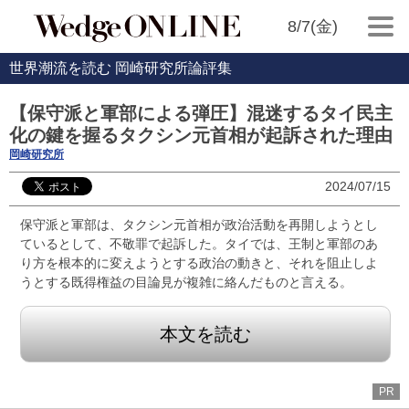
8/7(金)
世界潮流を読む 岡崎研究所論評集
【保守派と軍部による弾圧】混迷するタイ民主
化の鍵を握るタクシン元首相が起訴された理由
岡崎研究所
2024/07/15
保守派と軍部は、タクシン元首相が政治活動を再開しようとし
ているとして、不敬罪で起訴した。タイでは、王制と軍部のあ
り方を根本的に変えようとする政治の動きと、それを阻止しよ
うとする既得権益の目論見が複雑に絡んだものと言える。
本文を読む
PR