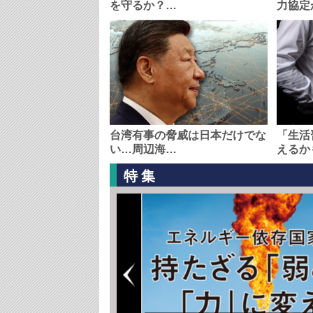
を守るか？…
力協定
台湾有事の脅威は日本だけでな
「生活
い…周辺海…
えるか
特集