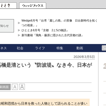
Wedge8月号『台湾「麗しの島」の実像 日台新時代を拓く「3
つの視座」』
お知らせ
ひととき8月号『京都 2と5の物語』
新刊書籍『飛鳥・藤原に隠された古代宮都の謎』
ジネス
社会
ライフ
特集
動画
2026年3月5日
高橋是清という〝防波堤〟なき今、日本が
刷画面
の昭和恐慌から日本を救った人物として語られることが多い