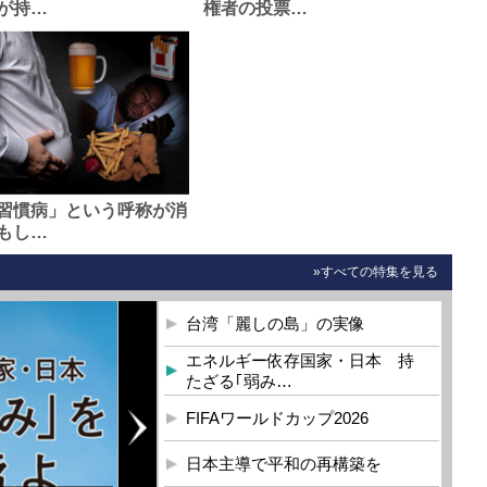
が持…
権者の投票…
習慣病」という呼称が消
もし…
»すべての特集を見る
台湾「麗しの島」の実像
エネルギー依存国家・日本 持
たざる｢弱み…
FIFAワールドカップ2026
日本主導で平和の再構築を