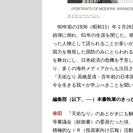
（PORTRAITS OF MODERN JAPANESE
ギャラリーページへ
90年前の1936（昭和11）年２月
凶弾に倒れ、81年の生涯を閉じた。
った人物として語られることが多い
国力を無視した国防のみにとらわれるこ
を舞台にし、日本経済の危機を予見
り、多くの海外メディアからも注目さ
『天佑なり 高橋是清・百年前の日本
今を生きる我々が学ぶべきことを聞
編集部（以下、──）本書執筆のきっ
幸田
『天佑なり』のあとがきにも触
等審議会（財政審）の委員だった頃
積極的なＩＲ（投資家向け広報）活