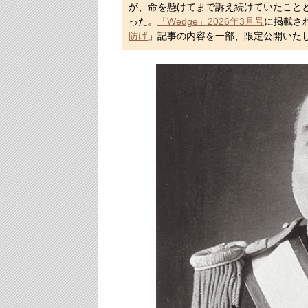
が、命を懸けてまで訴え続けていたこと
った。
「Wedge」2026年3月号
に掲載さ
防げ
」記事の内容を一部、限定公開いた