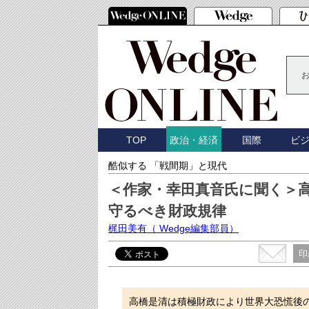
TOP
国際
ビ
政治・経済
酷似する 「戦間期」と現代
＜作家・幸田真音氏に聞く＞
守るべき財政規律
梶田美有
（ Wedge編集部員）
印
高橋是清は積極財政により世界大恐慌後