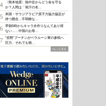
〈熊本地震〉熱中症からどう命を守る
4
か？人間は「発汗の名…
米国・サウジアラビア原子力協力協定が
5
持つ懸念…不明瞭な…
早朝5時からキャラ弁作りなんてあり得
6
ない……中国のお母…
“劣勢”プーチンがベラルーシ軍の参戦へ
7
圧力、それでも独…
»もっと見る