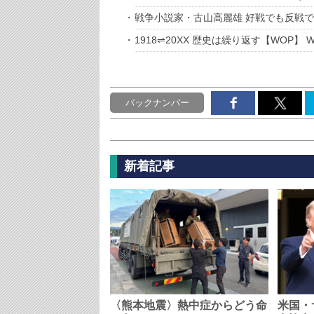
戦争小説家・古山高麗雄 好戦でも反戦
1918⇌20XX 歴史は繰り返す【WOP】 Wed
バックナンバー
新着記事
〈熊本地震〉熱中症からどう命
米国・