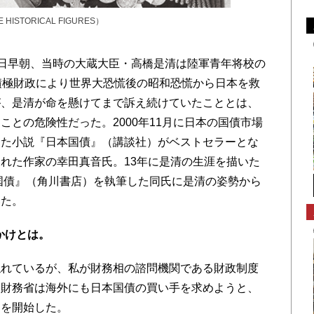
 HISTORICAL FIGURES）
26日早朝、当時の大蔵大臣・高橋是清は陸軍青年将校の
積極財政により世界大恐慌後の昭和恐慌から日本を救
が、是清が命を懸けてまで訴え続けていたこととは、
との危険性だった。2000年11月に日本の国債市場
した小説『日本国債』（講談社）がベストセラーとな
れた作家の幸田真音氏。13年に是清の生涯を描いた
国債』（角川書店）を執筆した同氏に是清の姿勢から
いた。
かけとは。
れているが、私が財務相の諮問機関である財政制度
、財務省は海外にも日本国債の買い手を求めようと、
動を開始した。