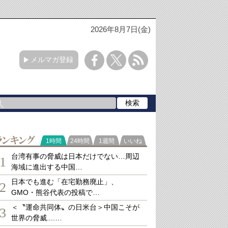
2026年8月7日(金)
メルマガ登録
ランキング
1時間
24時間
1週間
いいね
台湾有事の脅威は日本だけでない…周辺
1
海域に進出する中国…
日本でも進む「在宅勤務廃止」、
2
GMO・熊谷代表の投稿で…
＜〝運命共同体〟の日米台＞中国こそが
3
世界の脅威....…