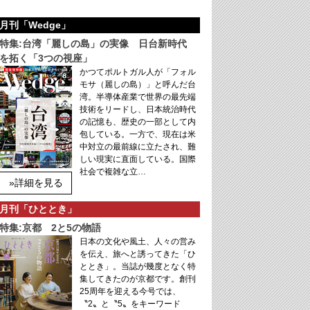
月刊「Wedge」
特集:台湾「麗しの島」の実像 日台新時代
を拓く「3つの視座」
かつてポルトガル人が「フォル
モサ（麗しの島）」と呼んだ台
湾。半導体産業で世界の最先端
技術をリードし、日本統治時代
の記憶も、歴史の一部として内
包している。一方で、現在は米
中対立の最前線に立たされ、難
しい現実に直面している。国際
社会で複雑な立…
»詳細を見る
月刊「ひととき」
特集:京都 2と5の物語
日本の文化や風土、人々の営み
を伝え、旅へと誘ってきた「ひ
ととき」。当誌が幾度となく特
集してきたのが京都です。創刊
25周年を迎える今号では、
〝2〟と〝5〟をキーワード