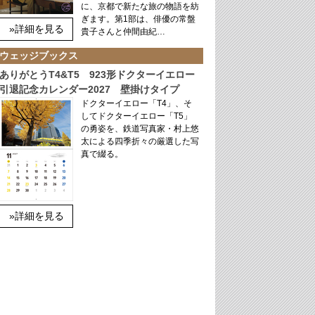
に、京都で新たな旅の物語を紡
ぎます。第1部は、俳優の常盤
»詳細を見る
貴子さんと仲間由紀…
ウェッジブックス
ありがとうT4&T5 923形ドクターイエロー
引退記念カレンダー2027 壁掛けタイプ
ドクターイエロー「T4」、そ
してドクターイエロー「T5」
の勇姿を、鉄道写真家・村上悠
太による四季折々の厳選した写
真で綴る。
»詳細を見る