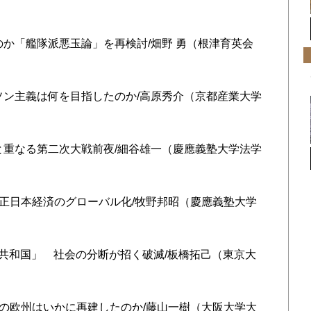
たのか「艦隊派悪玉論」を再検討/畑野 勇（根津育英会
ルソン主義は何を目指したのか/高原秀介（京都産業大学
代と重なる第二次大戦前夜/細谷雄一（慶應義塾大学法学
た大正日本経済のグローバル化/牧野邦昭（慶應義塾大学
マル共和国」 社会の分断が招く破滅/板橋拓己（東京大
間期の欧州はいかに再建したのか/藤山一樹（大阪大学大