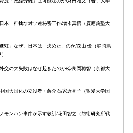
ンの資源「政経分離」は可能なのか/麻田雅文（岩手大学
間期日本 稚拙な対ソ連秘密工作/増永真悟（慶應義塾大
仏印進駐」なぜ、日本は「決めた」のか/森山 優（静岡県
授）
題」外交の大失敗はなぜ起きたのか/奈良岡聰智（京都大
えた中国大国化の立役者・蔣介石/家近亮子（敬愛大学国
争」ノモンハン事件が示す教訓/花田智之（防衛研究所戦