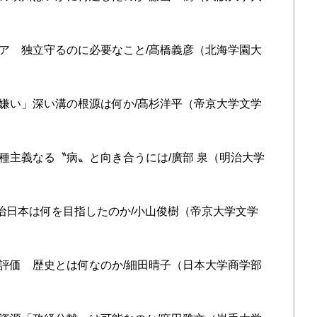
トリア 独立守るのに必要なこと/髙橋義彦（北海学園大
軍隊嫌い」深い溝の根源は何か/髙杉洋平（帝京大学文学
」人種主義なる〝病〟と向き合うには/廣部 泉（明治大学
 明治日本は何を目指したのか/小山俊樹（帝京大学文学
への評価 歴史とは何なのか/細田晴子（日本大学商学部