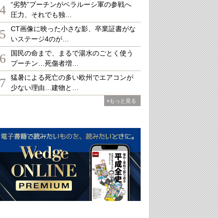
“劣勢”プーチンがベラルーシ軍の参戦へ
4
圧力、それでも独…
CT画像に映った小さな影、卒業証書がな
5
いステージ4のが…
国民の命まで、まるで湯水のごとく使う
6
プーチン…死傷者増…
猛暑による死亡の多い欧州でエアコンが
7
少ない理由…建物と…
»もっと見る