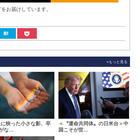
どをお届けしています。
»もっと見る
像に映った小さな影、卒
＜〝運命共同体〟の日米台＞中
がな…
国こそが世…