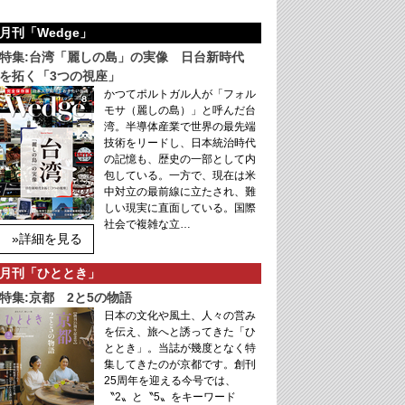
月刊「Wedge」
特集:台湾「麗しの島」の実像 日台新時代
を拓く「3つの視座」
かつてポルトガル人が「フォル
モサ（麗しの島）」と呼んだ台
湾。半導体産業で世界の最先端
技術をリードし、日本統治時代
の記憶も、歴史の一部として内
包している。一方で、現在は米
中対立の最前線に立たされ、難
しい現実に直面している。国際
社会で複雑な立…
»詳細を見る
月刊「ひととき」
特集:京都 2と5の物語
日本の文化や風土、人々の営み
を伝え、旅へと誘ってきた「ひ
ととき」。当誌が幾度となく特
集してきたのが京都です。創刊
25周年を迎える今号では、
〝2〟と〝5〟をキーワード