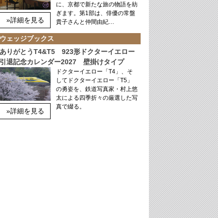
に、京都で新たな旅の物語を紡
ぎます。第1部は、俳優の常盤
»詳細を見る
貴子さんと仲間由紀…
ウェッジブックス
ありがとうT4&T5 923形ドクターイエロー
引退記念カレンダー2027 壁掛けタイプ
ドクターイエロー「T4」、そ
してドクターイエロー「T5」
の勇姿を、鉄道写真家・村上悠
太による四季折々の厳選した写
真で綴る。
»詳細を見る