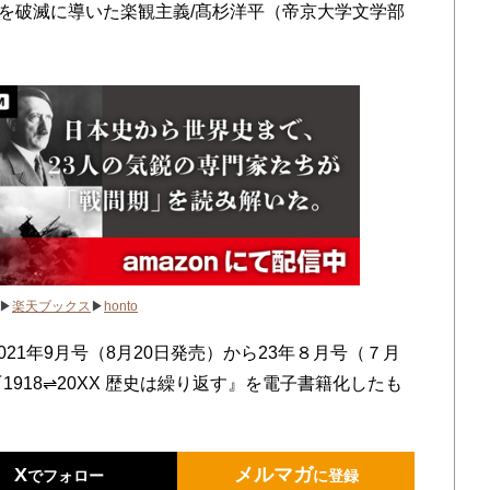
日本を破滅に導いた楽観主義/髙杉洋平（帝京大学文学部
▶
楽天ブックス
▶
honto
021年9月号（8月20日発売）から23年８月号（７月
918⇌20XX 歴史は繰り返す』を電子書籍化したも
X
メルマガ
でフォロー
に登録