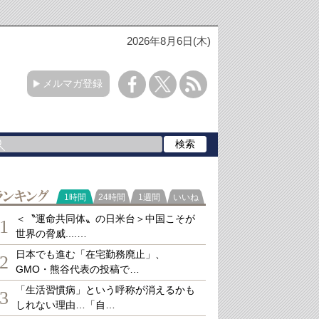
2026年8月6日(木)
メルマガ登録
ランキング
1時間
24時間
1週間
いいね
＜〝運命共同体〟の日米台＞中国こそが
1
世界の脅威....…
日本でも進む「在宅勤務廃止」、
2
GMO・熊谷代表の投稿で…
「生活習慣病」という呼称が消えるかも
3
しれない理由…「自…