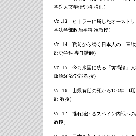
学院人文学研究科 講師）
Vol.13 ヒトラーに屈したオース
学法学部政治学科 准教授）
Vol.14 戦前から続く日本人の「
部史学科 専任講師）
Vol.15 今も米国に残る「黄禍論
政治経済学部 教授）
Vol.16 山県有朋の死から100年
部 教授）
Vol.17 揺れ続けるスペイン内戦
教授）