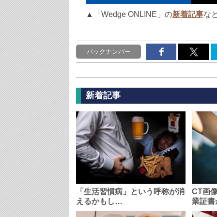
▲「Wedge ONLINE」の
新着記事
な
バックナンバー
新着記事
「生活習慣病」という呼称が消
CT画
えるかもし…
業証書