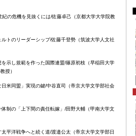
21世紀の危機を見抜くには/佐藤卓己（京都大学大学院教
ヴェルトのリーダーシップ/佐藤千登勢（筑波大学人文社
理想を示し規範を作った国際連盟/篠原初枝（早稲田大学
科教授）
固な日米同盟」実現の鍵/中谷直司（帝京大学文学部社会
ナチ体制の「上下間の責任転嫁」/田野大輔（甲南大学文
示す太平洋戦争へと続く道/渡邉公太（帝京大学文学部日