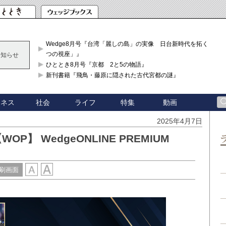
Wedge8月号『台湾「麗しの島」の実像 日台新時代を拓く「3
つの視座」』
お知らせ
ひととき8月号『京都 2と5の物語』
新刊書籍『飛鳥・藤原に隠された古代宮都の謎』
ジネス
社会
ライフ
特集
動画
2025年4月7日
OP】 WedgeONLINE PREMIUM
刷画面