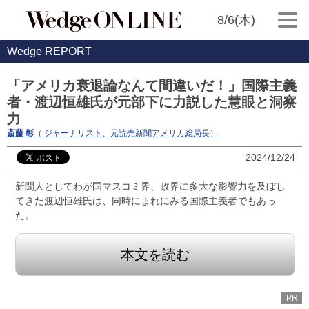
8/6(木)
Wedge REPORT
「アメリカ衰退論なんて間違いだ！」国際主義
者・渡辺恒雄氏が元部下に力説した慧眼と洞察
力
斎藤 彰
（ ジャーナリスト、元読売新聞アメリカ総局長）
2024/12/24
新聞人としてわが国マスコミ界、政界に多大な影響力を及ぼし
てきた渡辺恒雄氏は、同時にまれにみる国際主義者でもあっ
た。
本文を読む
PR