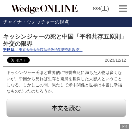
8/8(土)
チャイナ・ウォッチャーの視点
キッシンジャーの死と中国「平和共存五原則」
外交の限界
平野 聡
（ 東京大学大学院法学政治学研究科教授）
2023/12/12
キッシンジャー氏ほど世界的に毀誉褒貶に満ちた人物は多くな
いが、中国から見れば生存と発展を担保した大恩人ということ
になる。しかしこの間、果たして米中関係と世界は本当に幸福
なものだったのだろうか。
本文を読む
PR