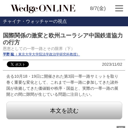
8/7(金)
チャイナ・ウォッチャーの視点
国際関係の激変と欧州ユーラシア中国鉄道協力
の行方
恩恵としての一帯一路とその限界（下）
平野 聡
（ 東京大学大学院法学政治学研究科教授）
2023/11/02
去る10月18・19日に開催された第3回一帯一路サミットを取り
巻く重要な変化として、これまで一帯一路に参加してきた諸外
国が依拠してきた価値観や秩序・国益と、実際の一帯一路の展
開との間に隙間が生じている問題に注目したい。
本文を読む