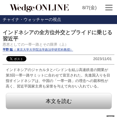
8/7(金)
チャイナ・ウォッチャーの視点
インドネシアの全方位外交とプライドに乗じる
習近平
恩恵としての一帯一路とその限界（上）
平野 聡
（ 東京大学大学院法学政治学研究科教授）
2023/11/01
インドネシアのジャカルタとバンドンを結ぶ高速鉄道の開業が
第3回一帯一路サミットに合わせて宣言された。先進国入りを目
指すインドネシアは、中国の「一帯一路」の理念への親和性が
高く、習近平国家主席も栄誉を与えて向かい入れている。
本文を読む