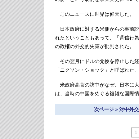
このニュースに世界は仰天した。
日本政府に対する米側からの事前説
れたということもあって、「背信行
の政権の外交的失策が批判された。
その翌月にドルの兌換を停止した経
「ニクソン・ショック」と呼ばれた
米政府高官の訪中がなぜ、日本に大
は、当時の中国をめぐる複雑な国際
次ページ » 対中
1