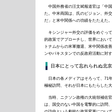
中国外務省の汪文斌報道官は「中国
た。中米両国は、氏のビジョン、外
だ」と米中関係への功績をたたえ
キシンジャー外交の評価をめぐって
的政策でアプローチし、世界におい
トナムからの米軍撤退、米中関係改
ンやパキスタンでの反政府活動に対
日本にとって忘れられぬ北
日本の各メディアはそろって、71年
極秘訪問、それが日本にもたらした
当時、ニクソン政権の大統領補佐官
は、国交のない中国を電撃的に訪問
の訪中という劇的な政策変更につい