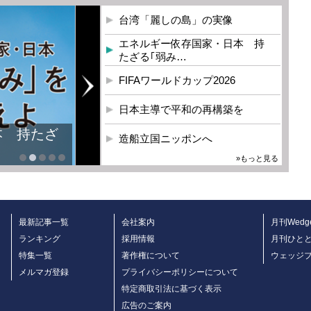
台湾「麗しの島」の実像
エネルギー依存国家・日本 持
たざる｢弱み…
FIFAワールドカップ2026
日本主導で平和の再構築を
本 持たざ
造船立国ニッポンへ
»もっと見る
最新記事一覧
会社案内
月刊Wedg
ランキング
採用情報
月刊ひと
特集一覧
著作権について
ウェッジ
メルマガ登録
プライバシーポリシーについて
特定商取引法に基づく表示
広告のご案内