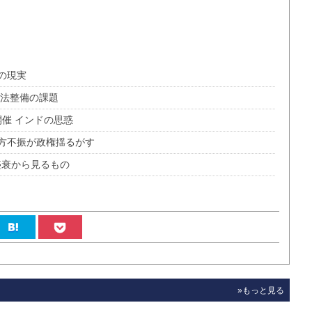
の現実
る法整備の課題
開催 インドの思惑
方不振が政権揺るがす
盛衰から見るもの
»もっと見る