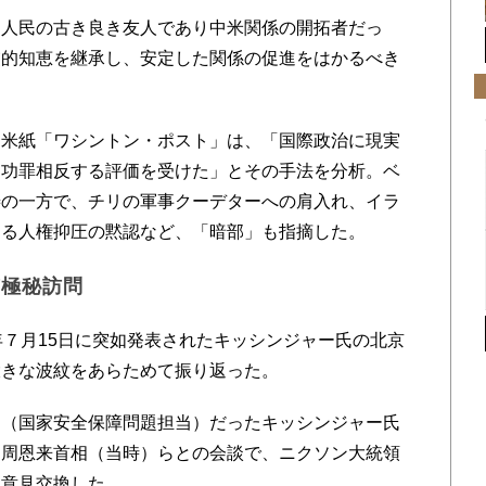
人民の古き良き友人であり中米関係の開拓者だっ
交的知恵を継承し、安定した関係の促進をはかるべき
た。
米紙「ワシントン・ポスト」は、「国際政治に現実
て功罪相反する評価を受けた」とその手法を分析。ベ
善の一方で、チリの軍事クーデターへの肩入れ、イラ
する人権抑圧の黙認など、「暗部」も指摘した。
京極秘訪問
７月15日に突如発表されたキッシンジャー氏の北京
大きな波紋をあらためて振り返った。
（国家安全保障問題担当）だったキッシンジャー氏
、周恩来首相（当時）らとの会談で、ニクソン大統領
て意見交換した。