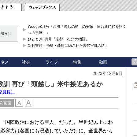
Wedge8月号『台湾「麗しの島」の実像 日台新時代を拓く「3
つの視座」』
お知らせ
ひととき8月号『京都 2と5の物語』
新刊書籍『飛鳥・藤原に隠された古代宮都の謎』
ジネス
社会
ライフ
特集
動画
2023年12月5日
教訓 再び「頭越し」米中接近あるか
委員長）
刷画面
「国際政治における巨人」だった。半世紀以上にわ
の影響力は各国にも浸透していただけに、全世界から