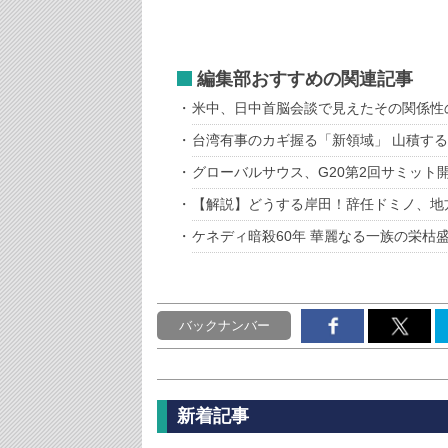
編集部おすすめの関連記事
米中、日中首脳会談で見えたその関係性
台湾有事のカギ握る「新領域」 山積す
グローバルサウス、G20第2回サミット
【解説】どうする岸田！辞任ドミノ、地
ケネディ暗殺60年 華麗なる一族の栄枯
バックナンバー
新着記事