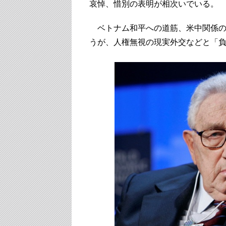
哀悼、惜別の表明が相次いでいる。
ベトナム和平への道筋、米中関係の
うが、人権無視の現実外交などと「