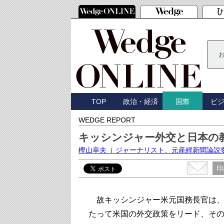
TOP
政治・経済
ビ
国際
WEDGE REPORT
キッシンジャー外交と日本の
樫山幸夫
（ ジャーナリスト、元産經新聞論説
印
故キッシンジャー米元国務長官は、
たって米国の外交政策をリード、そ