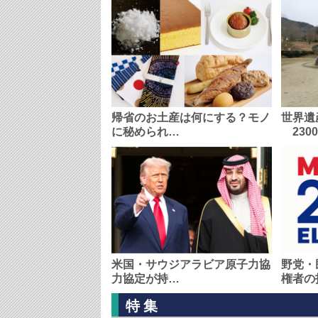
帰省のお土産は何にする？モノ
世界遺
に秘められ…
230
米国・サウジアラビア原子力協
野党・
力協定が持…
権者の
特集