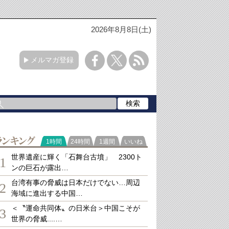
2026年8月8日(土)
メルマガ登録
ランキング
1時間
24時間
1週間
いいね
世界遺産に輝く「石舞台古墳」 2300ト
1
ンの巨石が露出…
台湾有事の脅威は日本だけでない…周辺
2
海域に進出する中国…
＜〝運命共同体〟の日米台＞中国こそが
3
世界の脅威....…