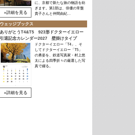
に、京都で新たな旅の物語を紡
ぎます。第1部は、俳優の常盤
»詳細を見る
貴子さんと仲間由紀…
ウェッジブックス
ありがとうT4&T5 923形ドクターイエロー
引退記念カレンダー2027 壁掛けタイプ
ドクターイエロー「T4」、そ
してドクターイエロー「T5」
の勇姿を、鉄道写真家・村上悠
太による四季折々の厳選した写
真で綴る。
»詳細を見る