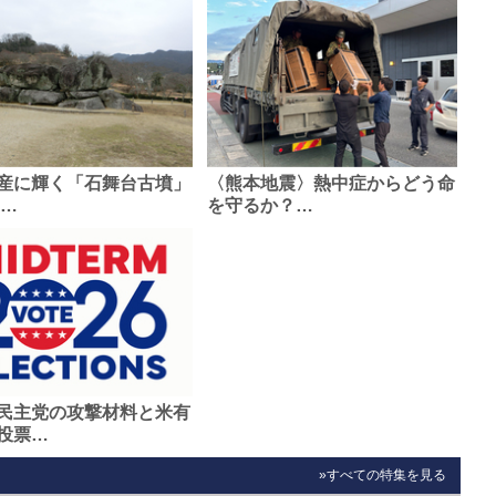
産に輝く「石舞台古墳」
〈熊本地震〉熱中症からどう命
0…
を守るか？…
民主党の攻撃材料と米有
投票…
»すべての特集を見る