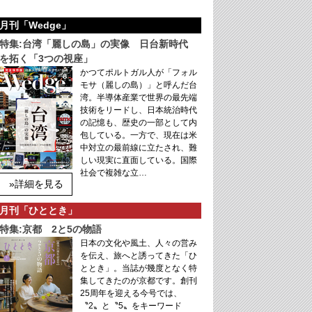
月刊「Wedge」
特集:台湾「麗しの島」の実像 日台新時代
を拓く「3つの視座」
かつてポルトガル人が「フォル
モサ（麗しの島）」と呼んだ台
湾。半導体産業で世界の最先端
技術をリードし、日本統治時代
の記憶も、歴史の一部として内
包している。一方で、現在は米
中対立の最前線に立たされ、難
しい現実に直面している。国際
社会で複雑な立…
»詳細を見る
月刊「ひととき」
特集:京都 2と5の物語
日本の文化や風土、人々の営み
を伝え、旅へと誘ってきた「ひ
ととき」。当誌が幾度となく特
集してきたのが京都です。創刊
25周年を迎える今号では、
〝2〟と〝5〟をキーワード