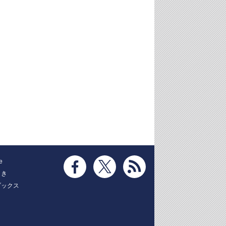
e
とき
ブックス