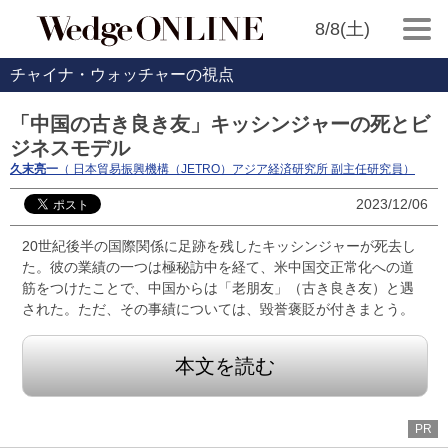
8/8(土)
チャイナ・ウォッチャーの視点
「中国の古き良き友」キッシンジャーの死とビ
ジネスモデル
久末亮一
（ 日本貿易振興機構（JETRO）アジア経済研究所 副主任研究員）
2023/12/06
20世紀後半の国際関係に足跡を残したキッシンジャーが死去し
た。彼の業績の一つは極秘訪中を経て、米中国交正常化への道
筋をつけたことで、中国からは「老朋友」（古き良き友）と遇
された。ただ、その事績については、毀誉褒貶が付きまとう。
本文を読む
PR