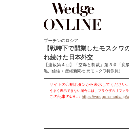
プーチンのロシア
【戦時下で開業したモスクワ
れ続けた日本外交
【連載第４回】『空爆と制裁』第３章「変
黒川信雄
（ 産経新聞社 元モスクワ特派員）
サイトの印刷ボタンから表示してください
うまく表示できない場合には、ブラウザのリファラ
この記事のURL：
https://wedge.ismedia.jp/a