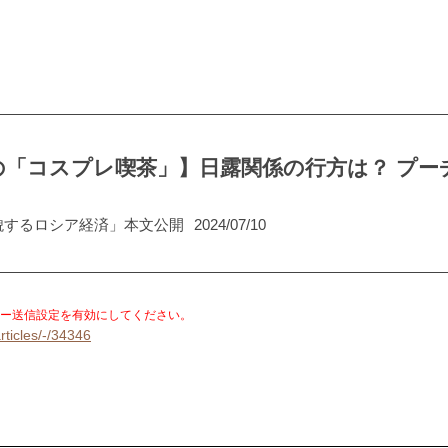
の「コスプレ喫茶」】日露関係の行方は？ プー
貌するロシア経済」本文公開
2024/07/10
。
ー送信設定を有効にしてください。
rticles/-/34346