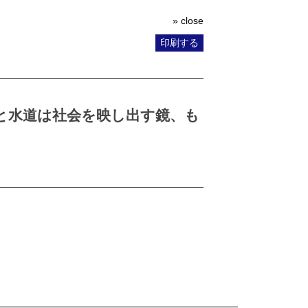
» close
印刷する
と水道は社会を映し出す鏡、も