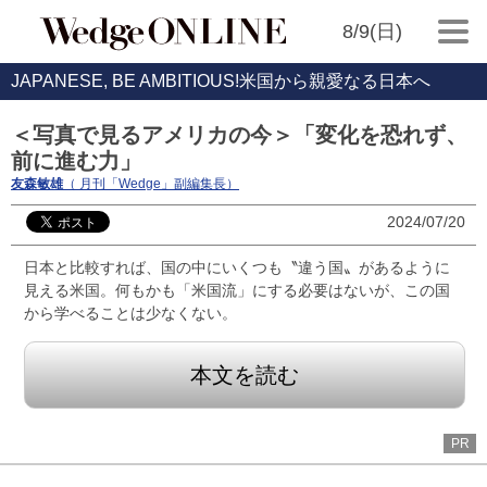
8/9(日)
JAPANESE, BE AMBITIOUS!米国から親愛なる日本へ
＜写真で見るアメリカの今＞「変化を恐れず、
前に進む力」
友森敏雄
（ 月刊「Wedge」副編集長）
2024/07/20
日本と比較すれば、国の中にいくつも〝違う国〟があるように
見える米国。何もかも「米国流」にする必要はないが、この国
から学べることは少なくない。
本文を読む
PR