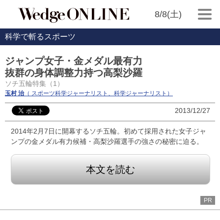
8/8(土)
科学で斬るスポーツ
ジャンプ女子・金メダル最有力
抜群の身体調整力持つ高梨沙羅
ソチ五輪特集（1）
玉村 治
（ スポーツ科学ジャーナリスト、科学ジャーナリスト）
2013/12/27
2014年2月7日に開幕するソチ五輪。初めて採用された女子ジャ
ンプの金メダル有力候補・高梨沙羅選手の強さの秘密に迫る。
本文を読む
PR