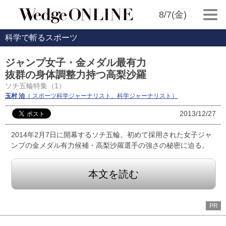
8/7(金)
科学で斬るスポーツ
ジャンプ女子・金メダル最有力
抜群の身体調整力持つ高梨沙羅
ソチ五輪特集（1）
玉村 治
（ スポーツ科学ジャーナリスト、科学ジャーナリスト）
2013/12/27
2014年2月7日に開幕するソチ五輪。初めて採用された女子ジャ
ンプの金メダル有力候補・高梨沙羅選手の強さの秘密に迫る。
本文を読む
PR