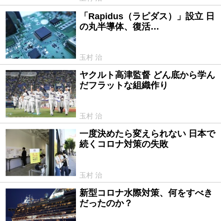
「Rapidus（ラピダス）」設立 日
2022/11/18
の丸半導体、復活…
玉村 治
ヤクルト高津監督 どん底から学ん
2022/10/08
だフラットな組織作り
玉村 治
一度決めたら変えられない 日本で
2022/08/24
続くコロナ対策の失敗
玉村 治
新型コロナ水際対策、何をすべき
2020/03/17
だったのか？