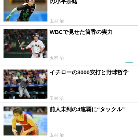
の小平奈緒
玉村 治
WBCで見せた筒香の実力
2017/03/28
玉村 治
PR
イチローの3000安打と野球哲学
2016/08/19
玉村 治
前人未到の4連覇に“タックル”
2016/08/12
玉村 治