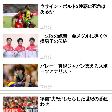
ウサイン・ボルト3連覇に死角は
2016/08/10
あるか
玉村 治
「失敗の練習」金メダルに導く体
2016/08/01
操男子の伝統
玉村 治
バレー・真鍋ジャパン支えるスポ
2016/07/22
ーツアナリスト
玉村 治
PR
準備”力”がもたらした世紀の番狂
2016/01/30
わせ