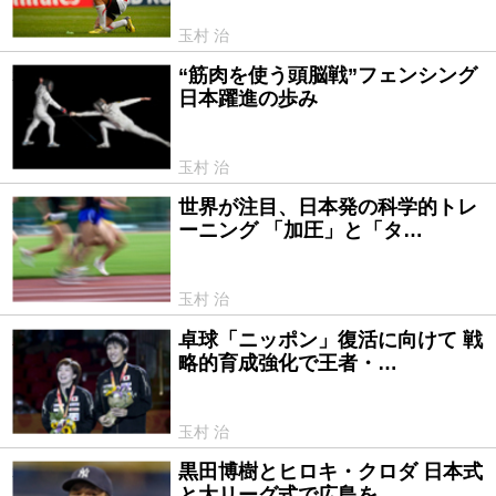
玉村 治
“筋肉を使う頭脳戦”フェンシング
2015/10/10
日本躍進の歩み
玉村 治
世界が注目、日本発の科学的トレ
2015/07/07
ーニング 「加圧」と「タ…
玉村 治
卓球「ニッポン」復活に向けて 戦
2015/05/22
略的育成強化で王者・…
玉村 治
黒田博樹とヒロキ・クロダ 日本式
2015/04/07
と大リーグ式で広島を…