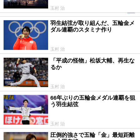
玉村 治
PR
羽生結弦が取り組んだ、五輪金メ
2018/08/02
ダル連覇のスタミナ作り
玉村 治
「平成の怪物」松坂大輔、再生な
2018/04/05
るか
玉村 治
66年ぶりの五輪金メダル連覇を狙
2018/02/02
う羽生結弦
玉村 治
圧倒的強さで五輪「金」最短距離
2018/01/25