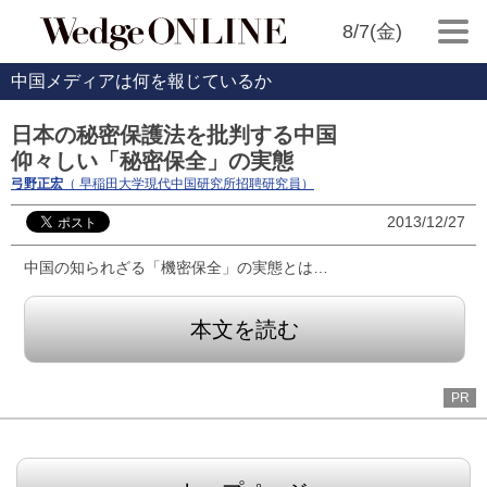
8/7(金)
中国メディアは何を報じているか
日本の秘密保護法を批判する中国
仰々しい「秘密保全」の実態
弓野正宏
（ 早稲田大学現代中国研究所招聘研究員）
2013/12/27
中国の知られざる「機密保全」の実態とは…
本文を読む
PR