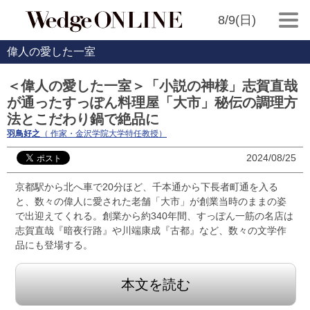
8/9(日)
偉人の愛した一室
＜偉人の愛した一室＞「小説の神様」志賀直哉
が通ったすっぽん料理屋「大市」秘伝の調理方
法とこだわり鍋で絶品に
羽鳥好之
（ 作家・金沢学院大学特任教授）
2024/08/25
京都駅から北へ車で20分ほど、千本通から下長者町通を入る
と、数々の偉人に愛された老舗「大市」が創業当時のままの姿
で出迎えてくれる。創業から約340年間、すっぽん一筋の名店は
志賀直哉『暗夜行路』や川端康成『古都』など、数々の文学作
品にも登場する。
本文を読む