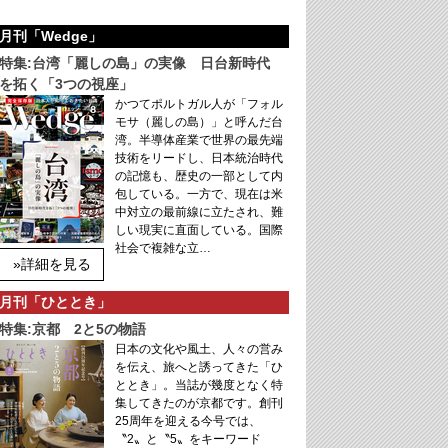
月刊「Wedge」
特集:台湾「麗しの島」の実像 日台新時代
を拓く「3つの視座」
かつてポルトガル人が「フォル
モサ（麗しの島）」と呼んだ台
湾。半導体産業で世界の最先端
技術をリードし、日本統治時代
の記憶も、歴史の一部として内
包している。一方で、現在は米
中対立の最前線に立たされ、難
しい現実に直面している。国際
社会で複雑な立…
»詳細を見る
月刊「ひととき」
特集:京都 2と5の物語
日本の文化や風土、人々の営み
を伝え、旅へと誘ってきた「ひ
ととき」。当誌が幾度となく特
集してきたのが京都です。創刊
25周年を迎える今号では、
〝2〟と〝5〟をキーワード