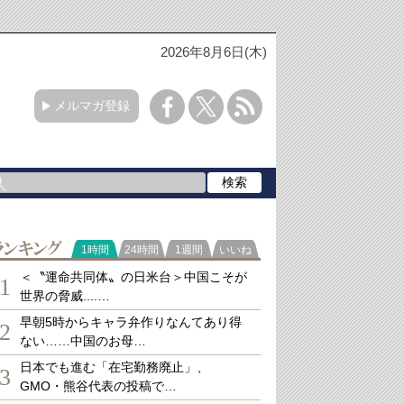
2026年8月6日(木)
メルマガ登録
ランキング
1時間
24時間
1週間
いいね
＜〝運命共同体〟の日米台＞中国こそが
1
世界の脅威....…
早朝5時からキャラ弁作りなんてあり得
2
ない……中国のお母…
日本でも進む「在宅勤務廃止」、
3
GMO・熊谷代表の投稿で…