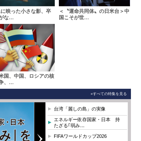
像に映った小さな影、卒
＜〝運命共同体〟の日米台＞中
がな…
国こそが世…
米国、中国、ロシアの核
争、…
»すべての特集を見る
台湾「麗しの島」の実像
エネルギー依存国家・日本 持
たざる｢弱み…
FIFAワールドカップ2026