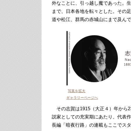
外なことに、引っ越し魔であった。生
まで、日本各地を転々とした。その
道や松江、群馬の赤城山にまで及ん
写真を拡大
ギャラリーページへ
その志賀は1915（大正４）年から
説家としての充実期にあたり、代表
長編「暗夜行路」の連載もここでス