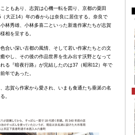
こともあり、志賀は心機一転を図り、京都の粟田
5（大正14）年の春からは奈良に居住する。奈良で
、小林秀雄、小林多喜二といった新進作家たちが志賀
の様相を呈する。
色合い深い古都の風情、そして若い作家たちとの文
を癒やし、その後の作品世界を生み出す沃野となって
れる『暗夜行路』が完結したのは37（昭和12）年で
る前年であった。
、志賀ら作家から愛され、いまも食通たち垂涎の名
いる。