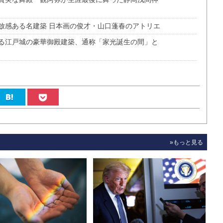
放感ある名建築 日本画の俊才・山口蓬春のアトリエ
る江戸城の豪華御殿建築、通称「家光誕生の間」と
»もっと見る