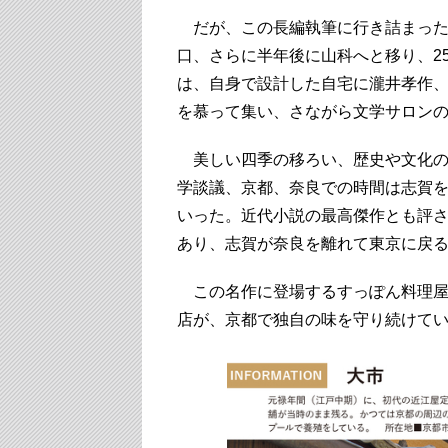
だが、この長編執筆に行き詰まった
口、さらに半年後に山科へと移り、2
は、自身で設計した自宅に瀧井孝作
を慕って集い、さながら文学サロン
美しい四季の移ろい、歴史や文化の
学談議、京都、奈良での時間は志賀
いった。近代小説の最高傑作とも評さ
あり、志賀が奈良を離れて東京に戻
この名作に登場するすっぽん料理屋
店が、京都で独自の味を守り続けて