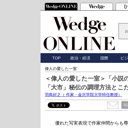
TOP
政治・経済
国際
ビ
偉人の愛した一室
＜偉人の愛した一室＞「小説
「大市」秘伝の調理方法とこ
羽鳥好之
（ 作家・金沢学院大学特任教授）
印
優れた写実表現で作家仲間からも尊