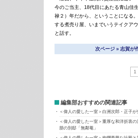
今のご当主、18代目にあたる青山佳生
禄２）年だから、ということになる
する煮売り屋、いまでいうテイクア
と話す。
次ページ » 志賀
1
編集部おすすめの関連記事
＜偉人の愛した一室＞白洲次郎・正子が
＜偉人の愛した一室＞重厚な和洋折衷の
朋の別邸「無鄰菴」
＜偉人の愛した一室＞絢爛豪華な社殿と