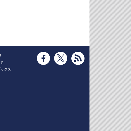
e
とき
ブックス