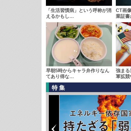
「生活習慣病」という呼称が消
CT画
えるかもし…
業証書
早朝5時からキャラ弁作りなん
強まる
てあり得な…
軍拡競
特集