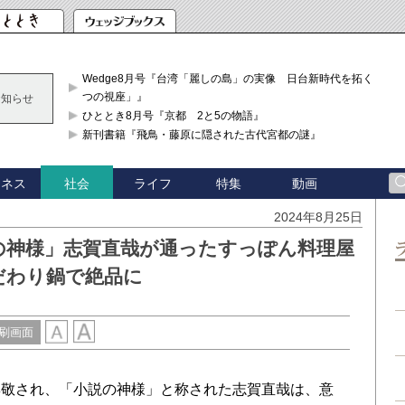
Wedge8月号『台湾「麗しの島」の実像 日台新時代を拓く「3
つの視座」』
お知らせ
ひととき8月号『京都 2と5の物語』
新刊書籍『飛鳥・藤原に隠された古代宮都の謎』
ジネス
ライフ
特集
動画
社会
2024年8月25日
の神様」志賀直哉が通ったすっぽん料理屋
だわり鍋で絶品に
刷画面
敬され、「小説の神様」と称された志賀直哉は、意