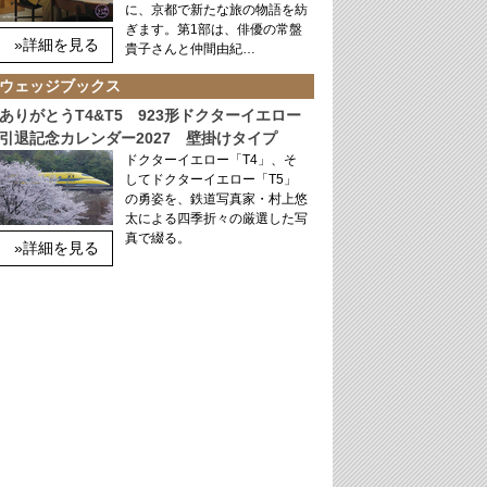
に、京都で新たな旅の物語を紡
ぎます。第1部は、俳優の常盤
»詳細を見る
貴子さんと仲間由紀…
ウェッジブックス
ありがとうT4&T5 923形ドクターイエロー
引退記念カレンダー2027 壁掛けタイプ
ドクターイエロー「T4」、そ
してドクターイエロー「T5」
の勇姿を、鉄道写真家・村上悠
太による四季折々の厳選した写
真で綴る。
»詳細を見る