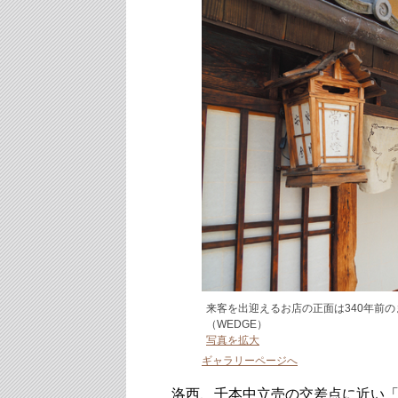
来客を出迎えるお店の正面は340年前
（WEDGE）
写真を拡大
ギャラリーページへ
洛西、千本中立売の交差点に近い「大