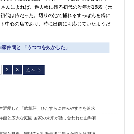
さんによれば、過去帳に残る初代の没年が1689（元
。初代は侍だった。辺りの池で捕れるすっぽんを鍋に
ウト中心の店であり、時に出前にも応じていたようだ
が作家仲間と 「うつつを抜かした」
2
3
次へ
生涯愛した「武相荘」ひたすらに住みやすさを追求
洋館と広大な庭園 国家の未来が話し合われた山縣有
質実な舞殿 観阿弥が生涯最後に舞った静岡浅間神