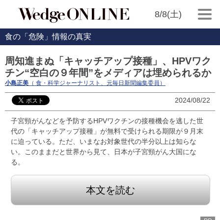
8/8(土)
食の「危険」情報の真実
周知進まぬ「キャッチアップ接種」、HPVワク
チン“空白の９年間”をメディアは埋められるか
小島正美
（ 食・科学ジャーナリスト、元毎日新聞編集委員）
2024/08/22
子宮頸がんなどを予防するHPVワクチンの接種機会を逃した世
代の「キャッチアップ接種」が無料で受けられる期限が９月末
に迫っている。ただ、いまなお対象世代の半分以上は知らな
い。このままだと世界から見て、日本が子宮頸がん大国にな
る。
本文を読む