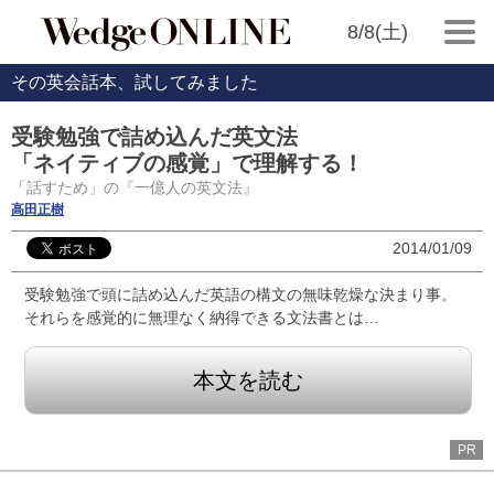
8/8(土)
その英会話本、試してみました
受験勉強で詰め込んだ英文法
「ネイティブの感覚」で理解する！
「話すため」の『一億人の英文法』
高田正樹
2014/01/09
受験勉強で頭に詰め込んだ英語の構文の無味乾燥な決まり事。
それらを感覚的に無理なく納得できる文法書とは…
本文を読む
PR