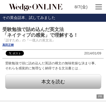
8/7(金)
その英会話本、試してみました
受験勉強で詰め込んだ英文法
「ネイティブの感覚」で理解する！
「話すため」の『一億人の英文法』
高田正樹
2014/01/09
受験勉強で頭に詰め込んだ英語の構文の無味乾燥な決まり事。
それらを感覚的に無理なく納得できる文法書とは…
本文を読む
PR