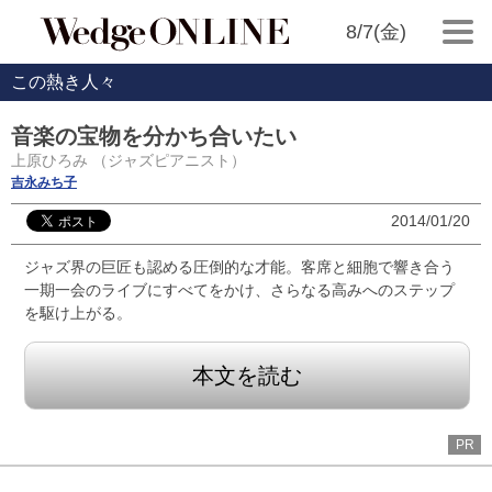
8/7(金)
この熱き人々
音楽の宝物を分かち合いたい
上原ひろみ （ジャズピアニスト）
吉永みち子
2014/01/20
ジャズ界の巨匠も認める圧倒的な才能。客席と細胞で響き合う
一期一会のライブにすべてをかけ、さらなる高みへのステップ
を駆け上がる。
本文を読む
PR