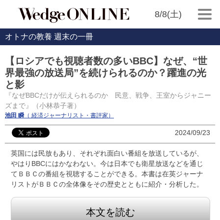
8/8(土)
オトナの教養 週末の一冊
【ロシアでも視聴者数の多いBBC】なぜ、“世
界最強の放送局”を続けられるのか？躍進の光
と影
『なぜBBCだけが伝えられるのか 民意、戦争、王室からジャニー
ズまで』（小林恭子著）
池田 瞬
（ 経済ジャーナリスト・書評家）
2024/09/23
英国には民放もあり、それぞれ面白い番組を放送しているが、
やはりBBCにはかなわない。今は日本でも衛星放送などを通じ
てＢＢＣの番組を視聴することができる。本書は在英ジャーナ
リストがＢＢＣの全体像をその歴史とともに紹介・分析した。
本文を読む