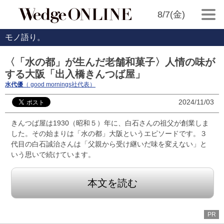
8/7(金)
モノ語り。
〈「水の都」が生んだ老舗和菓子〉人情の味が
する大阪「出入橋きんつば屋」
水代優
（ good mornings社代表）
2024/11/03
きんつば屋は1930（昭和５）年に、白石さんの祖父が創業しま
した。その始まりは「水の都」大阪というエピソードです。３
代目の白石誠治さんは「父親から受け継いだ味を変えない」と
いう思いで続けています。
本文を読む
PR