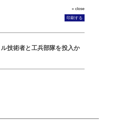
» close
印刷する
イル技術者と工兵部隊を投入か