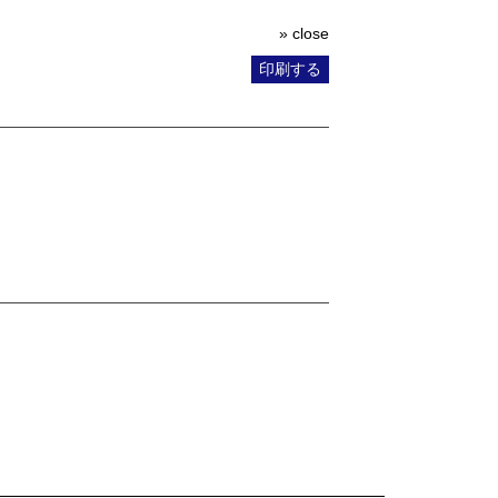
» close
印刷する