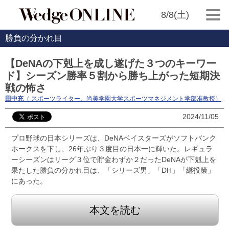
8/8(土)
勝負の分かれ目
【DeNAの下剋上を成し遂げた３つのキーワー
ド】シーズン勝率５割から勝ち上がった短期決
戦の怖さ
田中充
（ スポーツライター、尚美学園大学スポーツマネジメント学部准教授）
2024/11/05
プロ野球の日本シリーズは、DeNAベイスターズがソフトバンク
ホークスを下し、26年ぶり３度目の日本一に輝いた。レギュラ
ーシーズンはリーグ３位で貯金わずか２だったDeNAが下剋上を
果たした勝負の分かれ目は、「シリーズ男」「DH」「継投策」
にあった。
本文を読む