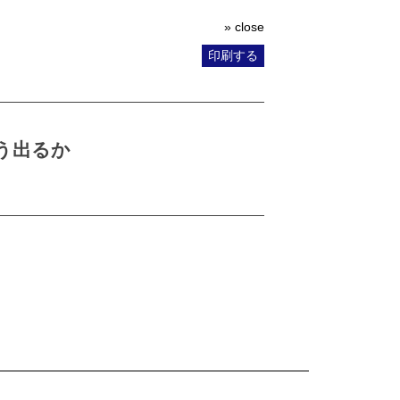
» close
印刷する
う出るか