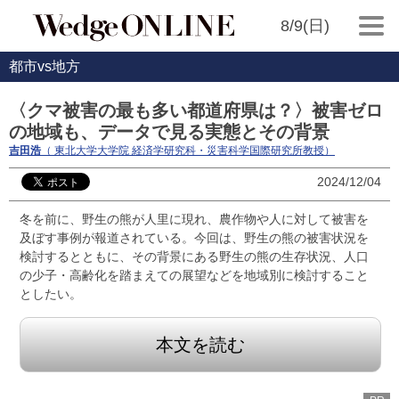
8/9(日)
都市vs地方
〈クマ被害の最も多い都道府県は？〉被害ゼロ
の地域も、データで見る実態とその背景
吉田浩
（ 東北大学大学院 経済学研究科・災害科学国際研究所教授）
2024/12/04
冬を前に、野生の熊が人里に現れ、農作物や人に対して被害を
及ぼす事例が報道されている。今回は、野生の熊の被害状況を
検討するとともに、その背景にある野生の熊の生存状況、人口
の少子・高齢化を踏まえての展望などを地域別に検討すること
としたい。
本文を読む