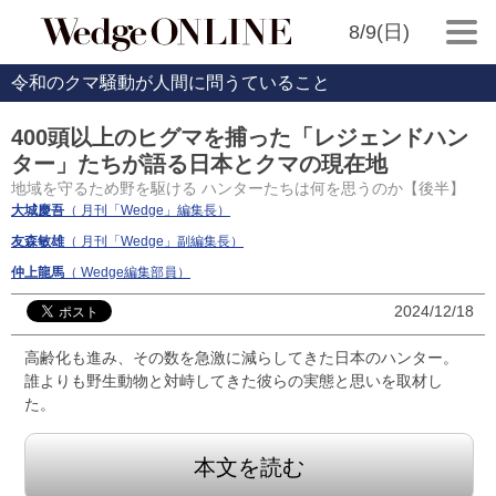
8/9(日)
令和のクマ騒動が人間に問うていること
400頭以上のヒグマを捕った「レジェンドハン
ター」たちが語る日本とクマの現在地
地域を守るため野を駆ける ハンターたちは何を思うのか【後半】
大城慶吾
（ 月刊「Wedge」編集長）
友森敏雄
（ 月刊「Wedge」副編集長）
仲上龍馬
（ Wedge編集部員）
2024/12/18
高齢化も進み、その数を急激に減らしてきた日本のハンター。
誰よりも野生動物と対峙してきた彼らの実態と思いを取材し
た。
本文を読む