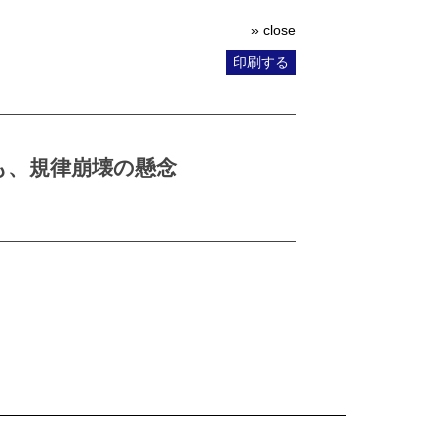
» close
印刷する
も、規律崩壊の懸念