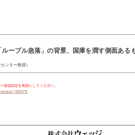
「ルーブル急落」の背景、国庫を潤す側面ある
究センター教授）
。
ー送信設定を有効にしてください。
rticles/-/35975