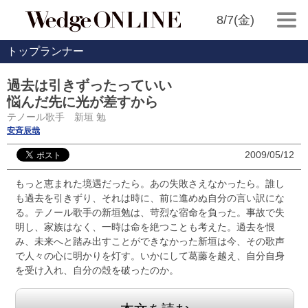
8/7(金)
トップランナー
過去は引きずったっていい
悩んだ先に光が差すから
テノール歌手 新垣 勉
安斉辰哉
2009/05/12
もっと恵まれた境遇だったら。あの失敗さえなかったら。誰し
も過去を引きずり、それは時に、前に進めぬ自分の言い訳にな
る。テノール歌手の新垣勉は、苛烈な宿命を負った。事故で失
明し、家族はなく、一時は命を絶つことも考えた。過去を恨
み、未来へと踏み出すことができなかった新垣は今、その歌声
で人々の心に明かりを灯す。いかにして葛藤を越え、自分自身
を受け入れ、自分の殻を破ったのか。