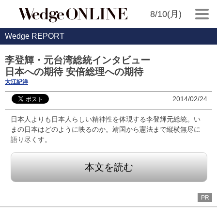
8/10(月)
Wedge REPORT
李登輝・元台湾総統インタビュー
日本への期待 安倍総理への期待
大江紀洋
2014/02/24
日本人よりも日本人らしい精神性を体現する李登輝元総統。い
まの日本はどのように映るのか。靖国から憲法まで縦横無尽に
語り尽くす。
本文を読む
PR