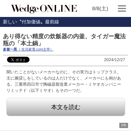
8/8(土)
新しい〝付加価値〟最前線
あり得ない精度の炊飯器の内釜、タイガー魔法
瓶の「本土鍋」
多賀一晃
（ 生活家電.com主宰）
2024/12/27
聞いたことがないメーカーなのに、その実力はトップクラス。
主に腕貸しをしているのは人だけでなく、メーカーにも例があ
る。三重県四日市で陶磁器製造業メーカー・ミヤオカンパニー
リミッテド（以下ミヤオ）もその一つだ。
本文を読む
PR